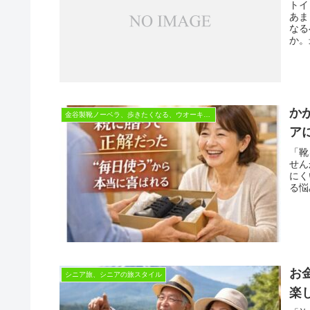
トイ
あま
なる
か。
か
金谷製靴ノーベラ、歩きたくなる、ウオーキングシューズ
ア
「靴
せん
にく
る悩
お
シニア旅、シニアの旅スタイル
楽