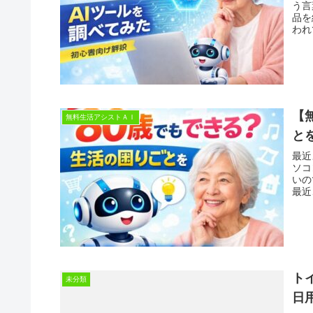
う言
品を
われ
【
無料生活アシストＡＩ
と
最近
ソコ
いの
最近
ト
未分類
日