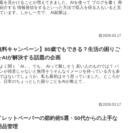
葉を見かけることが増えてきました。AIを使って ブログを書く 商
紹介する 情報発信をするといった方法で収入を得る人もいると言
ています。しかし一方で、 AI副業は...
2026.03.17
無料キャンペーン】80歳でもできる？生活の困りご
をAIが解決する話題の企画
よく聞く「AI」。でも、 AIって難しそう 若い人のものでは？ パ
ンが得意じゃないと無理そうそんなイメージを持っている方も多
ではないでしょうか。私も最初はそう思っていました。ところが
、日常のちょっとした困りごとをAIが教えて...
2026.03.17
イレットペーパーの節約術5選・50代からの上手な
用品管理