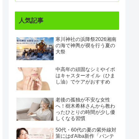
人気記事
寒川神社の浜降祭2026湘南
の海で神輿が禊を行う夏の
大祭
中高年の頑固なシミやイボ
はキャスターオイル（ひま
し油）でケアがおすすめ
老後の孤独が不安な女性
へ！樹木希林さんから教わ
ったひとりの時間が少し優
しくなる習慣
50代・60代の夏の紫外線対
策にはd'Alba新作「パンテ