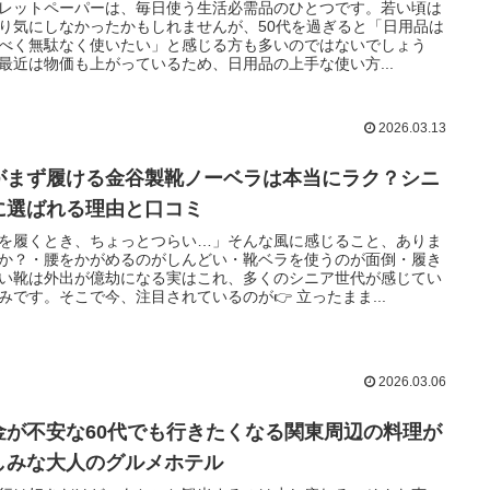
レットペーパーは、毎日使う生活必需品のひとつです。若い頃は
り気にしなかったかもしれませんが、50代を過ぎると「日用品は
べく無駄なく使いたい」と感じる方も多いのではないでしょう
最近は物価も上がっているため、日用品の上手な使い方...
2026.03.13
がまず履ける金谷製靴ノーベラは本当にラク？シニ
に選ばれる理由と口コミ
を履くとき、ちょっとつらい…」そんな風に感じること、ありま
か？・腰をかがめるのがしんどい・靴ベラを使うのが面倒・履き
い靴は外出が億劫になる実はこれ、多くのシニア世代が感じてい
みです。そこで今、注目されているのが👉 立ったまま...
2026.03.06
金が不安な60代でも行きたくなる関東周辺の料理が
しみな大人のグルメホテル