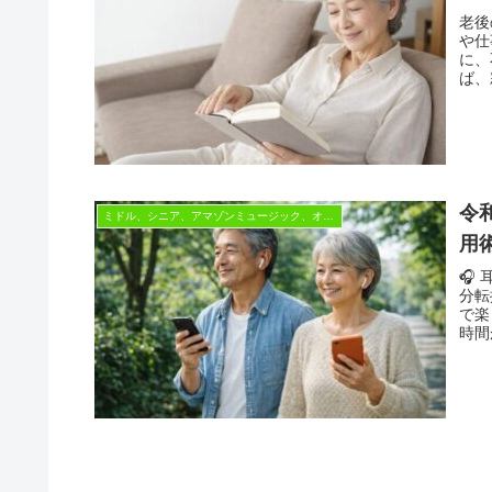
老後
や仕
に、
ば、
令
ミドル、シニア、アマゾンミュージック、オーディブル
用
🎧
分転
で楽
時間