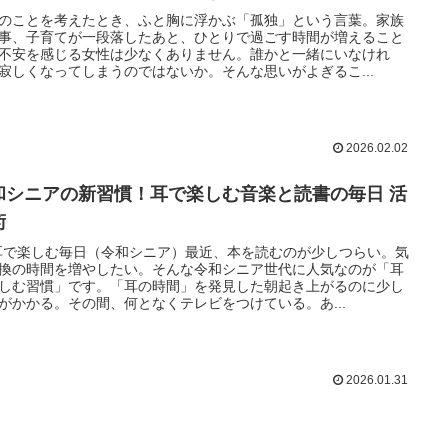
のことを考えたとき、ふと胸に浮かぶ「孤独」という言葉。家族
事、子育てが一段落したあと、ひとりで過ごす時間が増えること
不安を感じる女性は少なくありません。誰かと一緒にいなけれ
寂しくなってしまうのではないか。そんな思いがよぎるこ...
2026.02.02
和シニアの新習慣！耳で楽しむ音楽と読書の毎日 活
術
 耳で楽しむ毎日（令和シニア）最近、本を読むのが少しつらい。気
換の時間を増やしたい。そんな令和シニア世代に人気なのが「耳
しむ習慣」です。「耳の時間」を発見した朝起き上がるのに少し
がかかる。その間、何となくテレビをつけている。あ...
2026.01.31