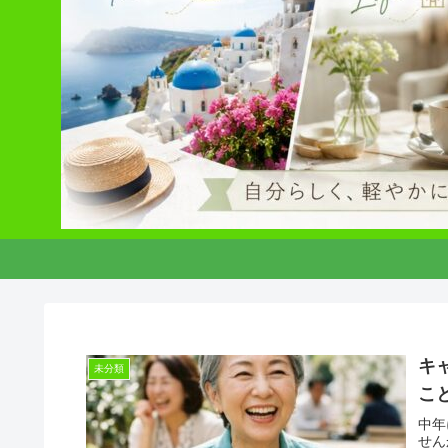
キ
未分類
こ
中年
せん