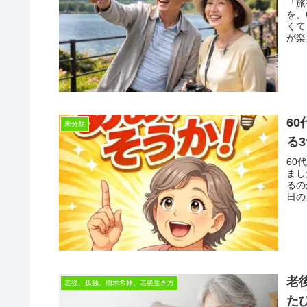
「旅
を、
くて
が楽
6
未分類
る
60
まし
るの
日の
老
老後、孤独、樹木希林、老後生き方
た