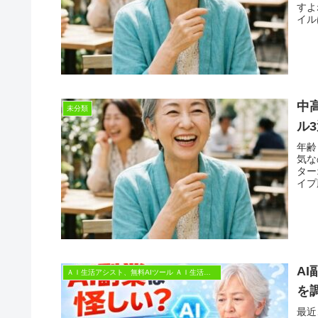
すよ
イル
中
未分類
ル
年齢
気な
ター
イプ
A
ＡＩ生活アシスト、無料AIツール ＡＩ生活アシスト、無料AIツール
を
最近