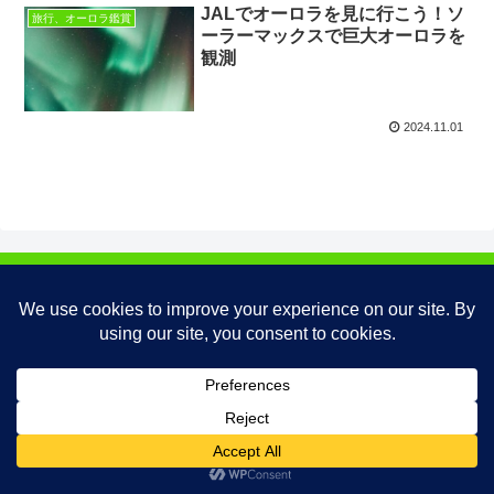
JALでオーロラを見に行こう！ソ
旅行、オーロラ鑑賞
ーラーマックスで巨大オーロラを
観測
2024.11.01
© 2024 人生は、まだまだ面白い！ 旅・暮らし・お金・AIで人生後半
をもっと楽しむ.
ホーム
検索
トップ
サイドバー