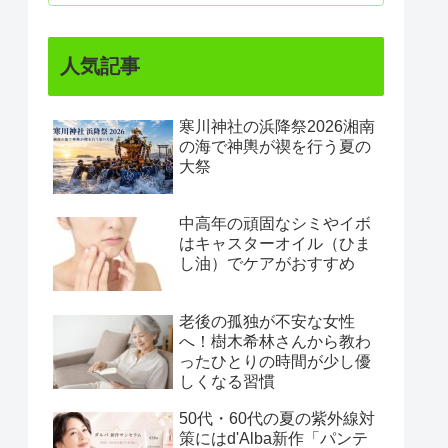
人気記事
寒川神社の浜降祭2026湘南
の海で神輿が禊を行う夏の
大祭
中高年の頑固なシミやイボ
はキャスターオイル（ひま
し油）でケアがおすすめ
老後の孤独が不安な女性
へ！樹木希林さんから教わ
ったひとりの時間が少し優
しくなる習慣
50代・60代の夏の紫外線対
策にはd'Alba新作「パンテ