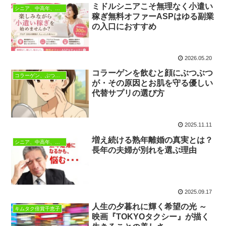
ミドルシニアこそ無理なく小遣い
シニア、中高年、生き方
稼ぎ無料オファーASPはゆる副業
の入口におすすめ
2026.05.20
コラーゲンを飲むと顔にぶつぶつ
コラーゲン、ぶつぶつ、肌荒れ
が・その原因とお肌を守る優しい
代替サプリの選び方
2025.11.11
増え続ける熟年離婚の真実とは？
シニア、中高年、生き方
長年の夫婦が別れを選ぶ理由
2025.09.17
人生の夕暮れに輝く希望の光 ～
キムタク倍賞千恵子
映画『TOKYOタクシー』が描く