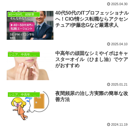
2025.04.30
40代50代のITプロフェッショナル
40〜50代、経験豊富なIT人材、
へ！CIO/情シス転職ならアクセン
チュア/伊藤忠Gなど厳選求人
2025.04.10
中高年の頑固なシミやイボはキャ
シニア、中高年、生き方
スターオイル（ひまし油）でケア
がおすすめ
2025.01.21
夜間頻尿の治し方実際の簡単な改
シニア、中高年、生き方
善方法
2024.11.19