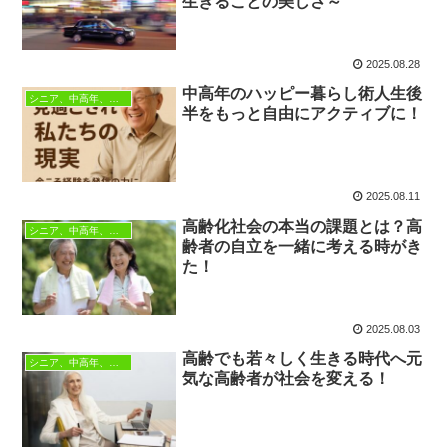
生きることの美しさ～
2025.08.28
中高年のハッピー暮らし術人生後
シニア、中高年、生き方
半をもっと自由にアクティブに！
2025.08.11
高齢化社会の本当の課題とは？高
シニア、中高年、生き方
齢者の自立を一緒に考える時がき
た！
2025.08.03
高齢でも若々しく生きる時代へ元
シニア、中高年、生き方
気な高齢者が社会を変える！